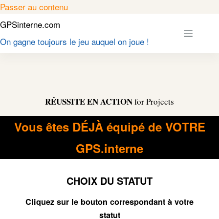
Passer
Passer au contenu
au
GPSinterne.com
contenu
On gagne toujours le jeu auquel on joue !
RÉUSSITE EN ACTION
for Projects
Vous êtes DÉJÀ équipé de VOTRE
GPS.interne
CHOIX DU STATUT
Cliquez sur le bouton
correspondant
à votre
statut