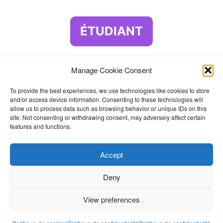
ÉTUDIANT
Manage Cookie Consent
PARTICULIER
To provide the best experiences, we use technologies like cookies to store
and/or access device information. Consenting to these technologies will
allow us to process data such as browsing behavior or unique IDs on this
site. Not consenting or withdrawing consent, may adversely affect certain
ENTREPRISE
features and functions.
À partir de 3 collaborateurs
Accept
Deny
View preferences