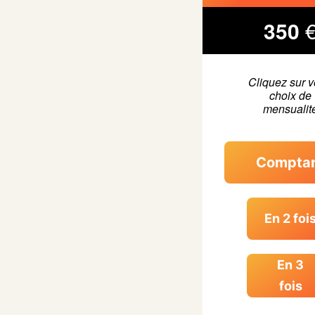
350
Cliquez sur v
choix de
mensualit
Compta
En 2 foi
En 3
fois