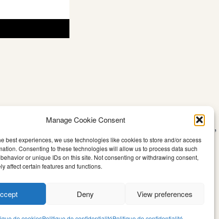
Manage Cookie Consent
 d’encaissement indiquée au dos de chaque chèque,
he best experiences, we use technologies like cookies to store and/or access
s
).
mation. Consenting to these technologies will allow us to process data such
behavior or unique IDs on this site. Not consenting or withdrawing consent,
y affect certain features and functions.
strement (
vérifier vos spams
).
ccept
Deny
View preferences
tique de cookies
Politique de confidentialité
Politique de confidentialité