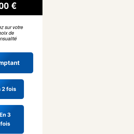
00
€
z sur votre
hoix de
nsualité
mptant
 2 fois
En 3
fois