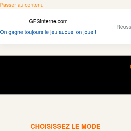
Passer
Passer au contenu
au
GPSinterne.com
contenu
Réussi
On gagne toujours le jeu auquel on joue !
CHOISISSEZ LE MODE