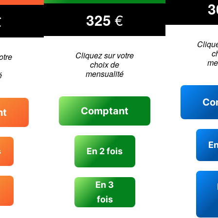
3
325
€
€
Clique
c
Cliquez sur votre
otre
me
choix de
mensualité
é
Co
Comptant
nt
En
s
En 2 fois
En 3
fois