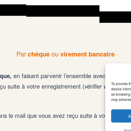
Par
chèque
ou
virement bancaire
que,
en faisant parvenir l’ensemble avec la date
To provide t
çu suite à votre enregistrement (
vérifier vos spam
device infor
as browsing 
may adversel
s le mail que vous avez reçu suite à votre enregi
A
Poli