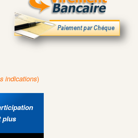
es indications
)
rticipation
t plus