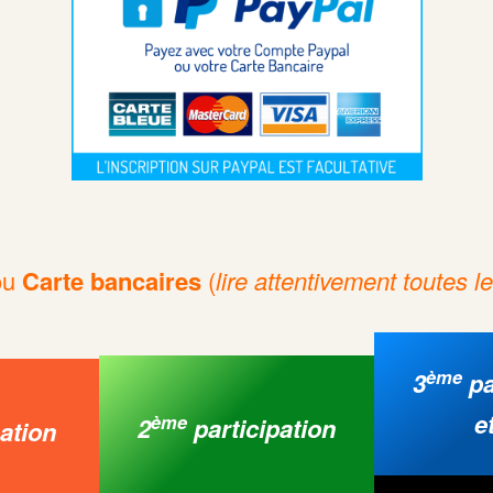
ou
Carte bancaires
(
lire attentivement toutes l
ème
3
pa
e
ème
2
participation
ation