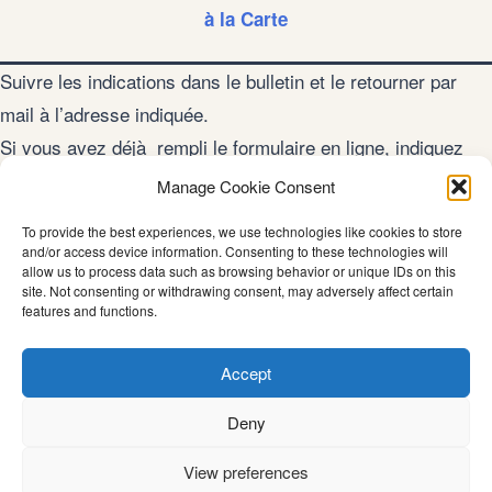
à la Carte
Suivre les indications dans le bulletin et le retourner par
mail à l’adresse indiquée.
Si vous avez déjà rempli le formulaire en ligne, indiquez
uniquement votre nom, prénom et n° de portable. Sinon,
Manage Cookie Consent
remplir toutes les parties du bulletin.
To provide the best experiences, we use technologies like cookies to store
Une fois que vous aurez répondu aux 3 questions,
and/or access device information. Consenting to these technologies will
allow us to process data such as browsing behavior or unique IDs on this
retournez votre bulletin par mail à l’adresse indiquée dans
site. Not consenting or withdrawing consent, may adversely affect certain
le document, en prenant soin de donner vos créneaux
features and functions.
privilégiés pour le rendez-vous de clarification préparatoire.
Accept
Deny
View preferences