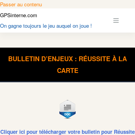
Passer
Passer au contenu
au
GPSinterne.com
contenu
On gagne toujours le jeu auquel on joue !
BULLETIN D’ENJEUX : RÉUSSITE À LA
CARTE
Cliquer ici pour télécharger votre bulletin pour Réussite