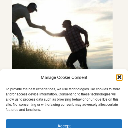
Manage Cookie Consent
To provide the best experiences, we use technologies like cookies to store
Premier REA 499 €
and/or access device information. Consenting to these technologies will
499
€
allow us to process data such as browsing behavior or unique IDs on this
site. Not consenting or withdrawing consent, may adversely affect certain
features and functions.
Coaching
,
Non classé
,
Séminaire
,
Transformation focus pour GPSiens
Accept