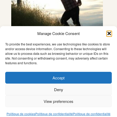
Manage Cookie Consent
To provide the best experiences, we use technologies like cookies to store
Premier REA 499 €
and/or access device information. Consenting to these technologies will
499
€
allow us to process data such as browsing behavior or unique IDs on this
site. Not consenting or withdrawing consent, may adversely affect certain
Coaching
,
Non classé
,
Séminaire
,
features and functions.
Transformation focus pour GPSiens
Accept
Ajouter au panier
Deny
View preferences
Politique de cookies
Politique de confidentialité
Politique de confidentialité